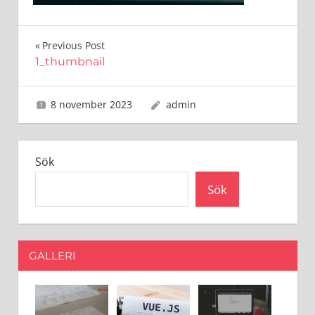
Inläggsnavigering
Previous Post
1_thumbnail
8 november 2023
admin
Sök
Sök
GALLERI