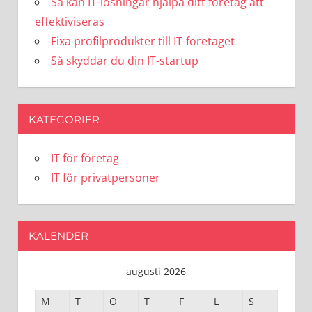
Så kan IT-lösningar hjälpa ditt företag att
effektiviseras
Fixa profilprodukter till IT-företaget
Så skyddar du din IT-startup
KATEGORIER
IT för företag
IT för privatpersoner
KALENDER
augusti 2026
M
T
O
T
F
L
S