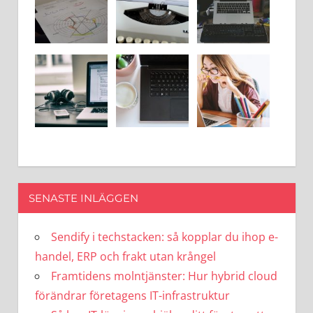
SENASTE INLÄGGEN
Sendify i techstacken: så kopplar du ihop e-
handel, ERP och frakt utan krångel
Framtidens molntjänster: Hur hybrid cloud
förändrar företagens IT-infrastruktur