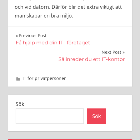
och vid datorn. Därför blir det extra viktigt att
man skapar en bra miljö.
Inläggsnavigering
Previous Post
Få hjälp med din IT i företaget
Next Post
Så inreder du ett IT-kontor
3 april 2024
admin
IT för privatpersoner
Sök
Sök