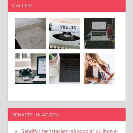
GALLERI
SENASTE INLÄGGEN
Sendify i techstacken: så kopplar du ihop e-