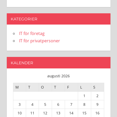
KATEGORIER
IT för företag
IT för privatpersoner
KALENDER
augusti 2026
M
T
O
T
F
L
S
1
2
3
4
5
6
7
8
9
10
11
12
13
14
15
16