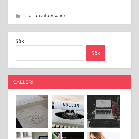
11 augusti 2024
admin
IT för privatpersoner
Sök
Sök
GALLERI