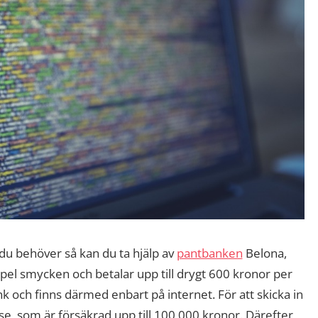
 du behöver så kan du ta hjälp av
pantbanken
Belona,
mpel smycken och betalar upp till drygt 600 kronor per
nk och finns därmed enbart på internet. För att skicka in
åse, som är försäkrad upp till 100 000 kronor. Därefter