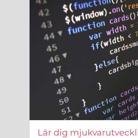
Lär dig mjukvarutveckl