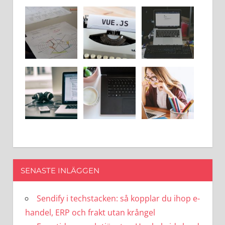
SENASTE INLÄGGEN
Sendify i techstacken: så kopplar du ihop e-
handel, ERP och frakt utan krångel