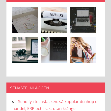
SENASTE INLÄGGEN
Sendify i techstacken: så kopplar du ihop e-
handel, ERP och frakt utan krångel