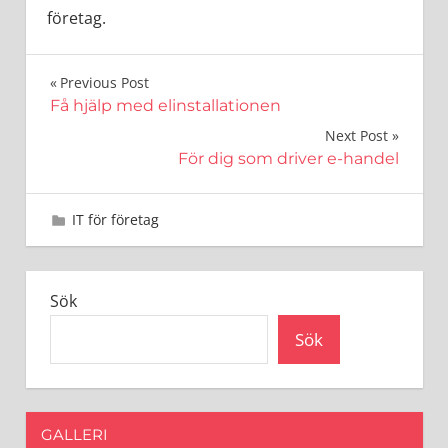
företag.
Inläggsnavigering
Previous Post
Få hjälp med elinstallationen
Next Post
För dig som driver e-handel
4 maj 2024
admin
IT för företag
Sök
Sök
GALLERI