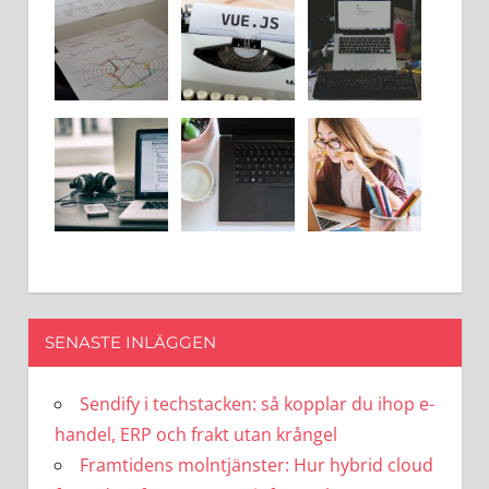
SENASTE INLÄGGEN
Sendify i techstacken: så kopplar du ihop e-
handel, ERP och frakt utan krångel
Framtidens molntjänster: Hur hybrid cloud