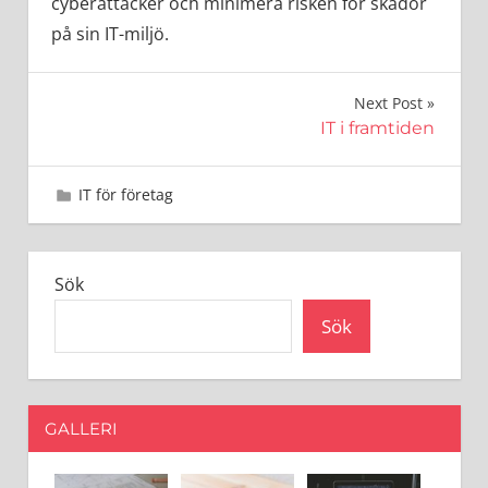
cyberattacker och minimera risken för skador
på sin IT-miljö.
Inläggsnavigering
Next Post
IT i framtiden
1 juni 2023
admin
IT för företag
Sök
Sök
GALLERI